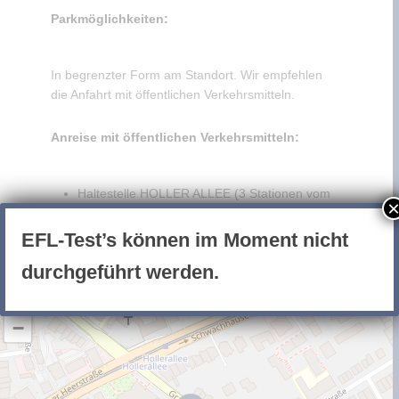
Parkmöglichkeiten:
In begrenzter Form am Standort. Wir empfehlen
die Anfahrt mit öffentlichen Verkehrsmitteln.
Anreise mit öffentlichen Verkehrsmitteln:
Haltestelle HOLLER ALLEE (3 Stationen vom
Hauptbahnhof)
Straßenbahnlinien 1, 1E, 2, 4, 6E, 10
EFL-Test’s können im Moment nicht
durchgeführt werden.
+
−