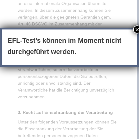
an eine internationale Organisation übermittelt
werden. In diesem Zusammenhang können Sie
verlangen, über die geeigneten Garantien gem.
Art. 46 DSGVO im Zusammenhang mit der
Übermittlung unterrichtet zu werden.
EFL-Test’s können im Moment nicht
2. Recht auf Berichtigung
durchgeführt werden.
Sie haben ein Recht auf Berichtigung und/oder
Vervollständigung gegenüber dem
Verantwortlichen, sofern die verarbeiteten
personenbezogenen Daten, die Sie betreffen,
unrichtig oder unvollständig sind. Der
Verantwortliche hat die Berichtigung unverzüglich
vorzunehmen.
3. Recht auf Einschränkung der Verarbeitung
Unter den folgenden Voraussetzungen können Sie
die Einschränkung der Verarbeitung der Sie
betreffenden personenbezogenen Daten